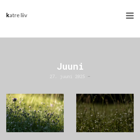
k
atre liiv
Juuni
27. juuni 2025
–