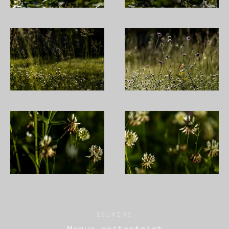
EELMINE
Magus seitseteist